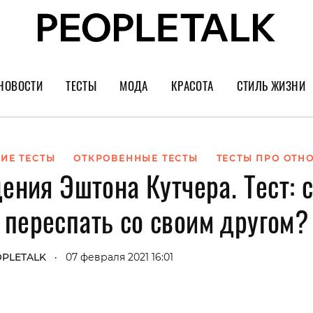
НОВОСТИ
ТЕСТЫ
МОДА
КРАСОТА
СТИЛЬ ЖИЗНИ
Тренды
Уход за лицом
Культура
Шопинг
Волосы
Кино и сер
ИЕ ТЕСТЫ
ОТКРОВЕННЫЕ ТЕСТЫ
ТЕСТЫ ПРО ОТН
ения Эштона Кутчера. Тест: с
Как носить
Маникюр
Еда и ресто
Украшения и часы
Парфюм
Путешестви
переспать со своим другом?
Спорт
Психология
Диеты
Астрология
PLETALK
07 февраля 2021 16:01
•
Пластика
Музыка
Дизайн