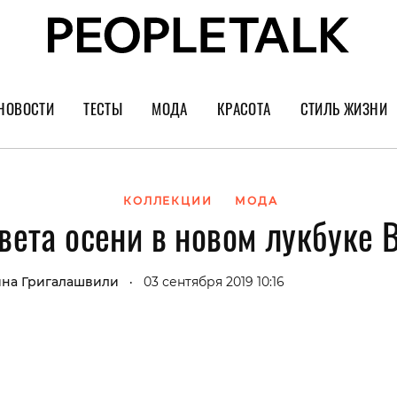
НОВОСТИ
ТЕСТЫ
МОДА
КРАСОТА
СТИЛЬ ЖИЗНИ
Тренды
Уход за лицом
Культура
Шопинг
Волосы
Кино и сер
КОЛЛЕКЦИИ
МОДА
вета осени в новом лукбуке B
Как носить
Маникюр
Еда и ресто
Украшения и часы
Парфюм
Путешестви
на Григалашвили
03 сентября 2019 10:16
•
Спорт
Психология
Диеты
Астрология
Пластика
Музыка
Дизайн