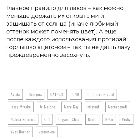
Главное правило для лаков – как можно
меньше держать их открытыми и
защищать от солнца (иначе любимый
оттенок может поменять цвет). А еще
после каждого использования протирай
горлышко ацетоном – так ты не дашь лаку
преждевременно засохнуть.
Aveda
Bourjois
CATRICE
CND
Dr Pierre Ricaud
Issey Miyake
Jo Malone
Mary Kay
missoni
Moroccanoil
Natura Siberica
OPI
Organic Shop
Oribe
R+Co
Vichy
Yves Rocher
косметика