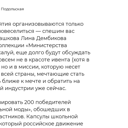
 Подольская
иятия организовываются только
 повеселиться — спешим вас
Пашкова Лина Дембикова
коллекции «Министерства
алуй, еще долго будут обсуждать
совсем не в красоте ивента (хотя в
 но и в миссии, которую несет
о всей страны, мечтающие стать
 ближе к мечте и обратить на
й индустрии уже сейчас.
рировать 200 победителей
ьной моды», обошедших в
частников. Капсулы школьной
 который российское движение