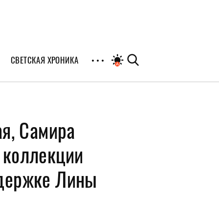
СВЕТСКАЯ ХРОНИКА
иалы
я, Самира
раны
я
й коллекции
ддержке Лины