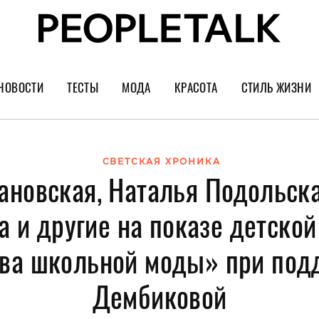
НОВОСТИ
ТЕСТЫ
МОДА
КРАСОТА
СТИЛЬ ЖИЗНИ
Тренды
Уход за лицом
Культура
Шопинг
Волосы
Кино и сер
СВЕТСКАЯ ХРОНИКА
ановская, Наталья Подольска
Как носить
Маникюр
Еда и ресто
Украшения и часы
Парфюм
Путешестви
 и другие на показе детско
Спорт
Психология
ва школьной моды» при по
Диеты
Астрология
Дембиковой
Пластика
Музыка
Дизайн