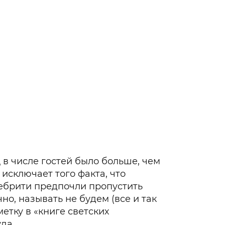
Юлия Барановска
ц в числе гостей было больше, чем
 исключает того факта, что
ебрити предпочли пропустить
но, называть не будем (все и так
метку в «книге светских
да.