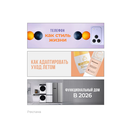
вто
акции
Реклама