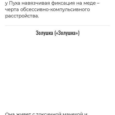
у Пуха навязчивая фиксация на меде –
черта обсессивно-компульсивного
расстройства.
Золушка («Золушка»)
Она живет с токсичной мачехой и