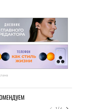
вто
акции
клама
КОМЕНДУЕМ
1
/
4