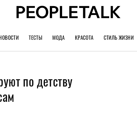
НОВОСТИ
ТЕСТЫ
МОДА
КРАСОТА
СТИЛЬ ЖИЗНИ
Тренды
Уход за лицом
Культура
Шопинг
Волосы
Кино и сер
руют по детству
Как носить
Маникюр
Еда и ресто
Украшения и часы
Парфюм
Путешестви
сам
Спорт
Психология
Диеты
Астрология
Пластика
Музыка
Дизайн