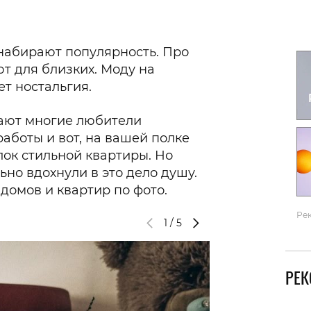
Гаджеты и а
Мнение Ред
набирают популярность. Про
ют для близких. Моду на
т ностальгия.
ают многие любители
аботы и вот, на вашей полке
лок стильной квартиры. Но
но вдохнули в это дело душу.
домов и квартир по фото.
Ре
1
/
5
РЕ