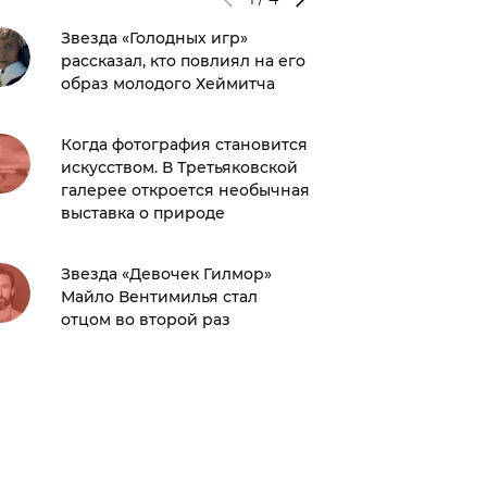
Звезда «Голодных игр»
Фейк о
рассказал, кто повлиял на его
Литвин
образ молодого Хеймитча
распро
Когда фотография становится
Море не
искусством. В Третьяковской
которых
галерее откроется необычная
выставка о природе
5 остро
которы
Звезда «Девочек Гилмор»
оторват
Майло Вентимилья стал
отцом во второй раз