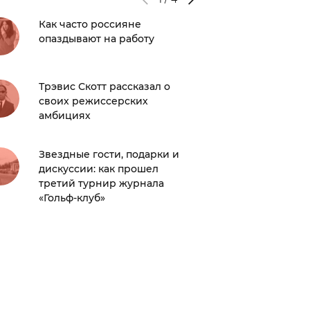
Как часто россияне
Юлия В
опаздывают на работу
Кончал
долгое
светск
Трэвис Скотт рассказал о
своих режиссерских
Юра Бо
амбициях
в свет 
Звездные гости, подарки и
дискуссии: как прошел
Пользов
третий турнир журнала
Хейли 
«Гольф-клуб»
Бибера