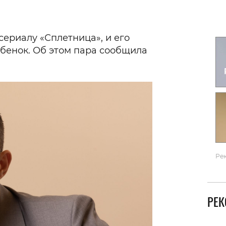
Гаджеты и а
Мнение Ред
 сериалу «Сплетница», и его
бенок. Об этом пара сообщила
Ре
РЕ