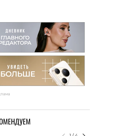
вто
акции
клама
КОМЕНДУЕМ
1
/
4