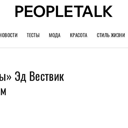
НОВОСТИ
ТЕСТЫ
МОДА
КРАСОТА
СТИЛЬ ЖИЗНИ
Тренды
Уход за лицом
Культура
Шопинг
Волосы
Кино и сер
ы» Эд Вествик
Как носить
Маникюр
Еда и ресто
Украшения и часы
Парфюм
Путешестви
ом
Спорт
Психология
Диеты
Астрология
Пластика
Музыка
Дизайн