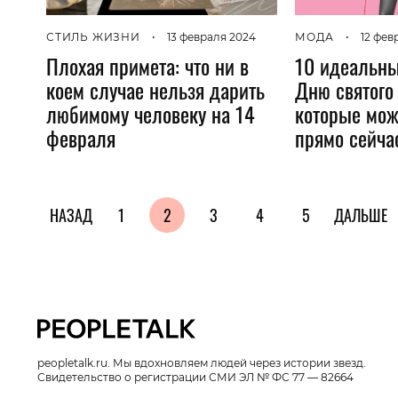
СТИЛЬ ЖИЗНИ
•
13 февраля 2024
МОДА
•
12 фев
Плохая примета: что ни в
10 идеальны
коем случае нельзя дарить
Дню святого
любимому человеку на 14
которые мож
февраля
прямо сейча
НАЗАД
1
2
3
4
5
ДАЛЬШЕ
peopletalk.ru. Мы вдохновляем людей через истории звезд.
Свидетельство о регистрации СМИ ЭЛ № ФС 77 — 82664