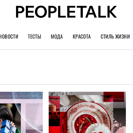
НОВОСТИ
ТЕСТЫ
МОДА
КРАСОТА
СТИЛЬ ЖИЗНИ
Тренды
Уход за лицом
Культура
Шопинг
Волосы
Кино и сер
Как носить
Маникюр
Еда и ресто
Украшения и часы
Парфюм
Путешестви
Спорт
Психология
Диеты
Астрология
Пластика
Музыка
Дизайн