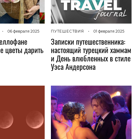
•
06 февраля 2025
ПУТЕШЕСТВИЯ
•
01 февраля 2025
целлофане
Записки путешественника:
ие цветы дарить
настоящий турецкий хаммам
и День влюбленных в стиле
Уэса Андерсона