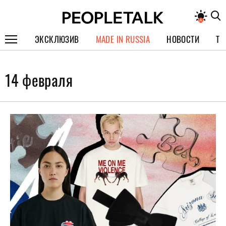
ЭКСКЛЮЗИВ
MADE IN RUSSIA
НОВОСТИ
ТЕ
ГЕРОИ PEOPLETALK
14 февраля
СПЕЦПРОЕКТЫ
ИНТЕРВЬЮ
ПОКОЛЕНИЕ