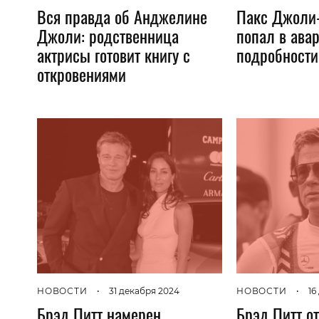
Вся правда об Анджелине
Пакс Джоли-
Джоли: родственница
попал в ава
актрисы готовит книгу с
подробности
откровениями
НОВОСТИ
•
31 декабря 2024
НОВОСТИ
•
16
Брэд Питт намерен
Брэд Питт о