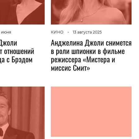
Гаджеты и а
Мнение Ред
 июня
КИНО
•
13 августа 2025
Джоли
Анджелина Джоли снимется
от отношений
в роли шпионки в фильме
да с Брэдом
режиссера «Мистера и
миссис Смит»