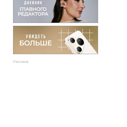
вто
акции
Реклама