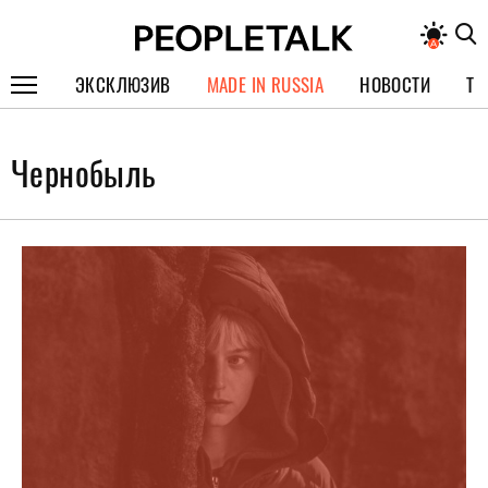
ЭКСКЛЮЗИВ
MADE IN RUSSIA
НОВОСТИ
ТЕ
ГЕРОИ PEOPLETALK
Чернобыль
СПЕЦПРОЕКТЫ
ИНТЕРВЬЮ
ПОКОЛЕНИЕ