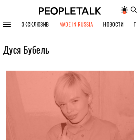
ЭКСКЛЮЗИВ
MADE IN RUSSIA
НОВОСТИ
ТЕ
ГЕРОИ PEOPLETALK
Дуся Бубель
СПЕЦПРОЕКТЫ
ИНТЕРВЬЮ
ПОКОЛЕНИЕ