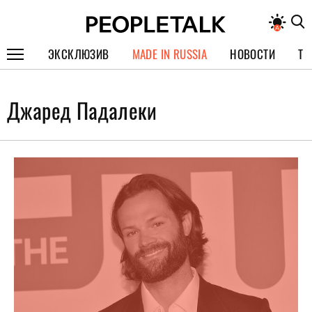
ЭКСКЛЮЗИВ
MADE IN RUSSIA
НОВОСТИ
ТЕ
ГЕРОИ PEOPLETALK
Джаред Падалеки
СПЕЦПРОЕКТЫ
ИНТЕРВЬЮ
ПОКОЛЕНИЕ