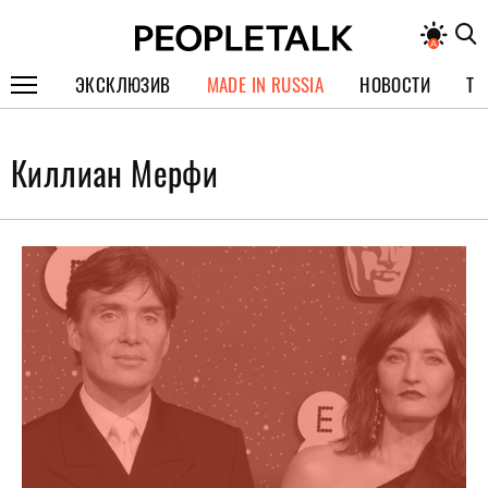
ЭКСКЛЮЗИВ
MADE IN RUSSIA
НОВОСТИ
ТЕ
ГЕРОИ PEOPLETALK
Киллиан Мерфи
СПЕЦПРОЕКТЫ
ИНТЕРВЬЮ
ПОКОЛЕНИЕ