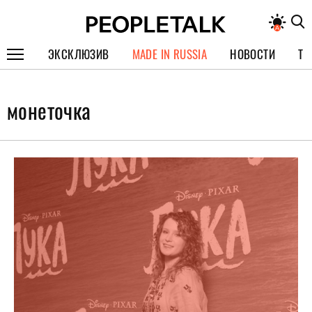
ЭКСКЛЮЗИВ
MADE IN RUSSIA
НОВОСТИ
ТЕ
ГЕРОИ PEOPLETALK
монеточка
СПЕЦПРОЕКТЫ
ИНТЕРВЬЮ
ПОКОЛЕНИЕ