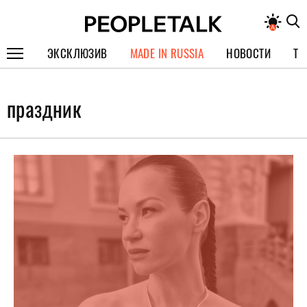
ЭКСКЛЮЗИВ
MADE IN RUSSIA
НОВОСТИ
ТЕ
ГЕРОИ PEOPLETALK
праздник
СПЕЦПРОЕКТЫ
ИНТЕРВЬЮ
ПОКОЛЕНИЕ