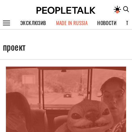
ЭКСКЛЮЗИВ
MADE IN RUSSIA
НОВОСТИ
ТЕ
ГЕРОИ PEOPLETALK
проект
СПЕЦПРОЕКТЫ
ИНТЕРВЬЮ
ПОКОЛЕНИЕ