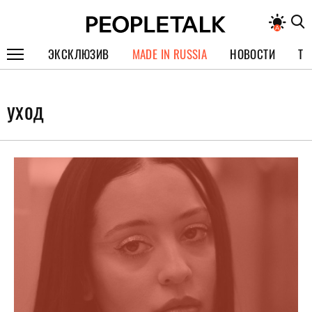
ЭКСКЛЮЗИВ
MADE IN RUSSIA
НОВОСТИ
ТЕ
ГЕРОИ PEOPLETALK
уход
СПЕЦПРОЕКТЫ
ИНТЕРВЬЮ
ПОКОЛЕНИЕ