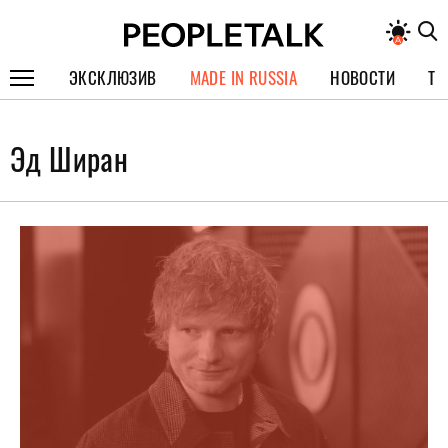
ЭКСКЛЮЗИВ
MADE IN RUSSIA
НОВОСТИ
ТЕ
ГЕРОИ PEOPLETALK
Эд Ширан
СПЕЦПРОЕКТЫ
ИНТЕРВЬЮ
ПОКОЛЕНИЕ