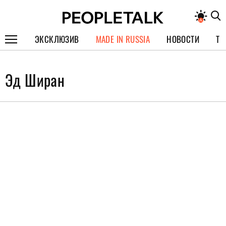
ЭКСКЛЮЗИВ
MADE IN RUSSIA
НОВОСТИ
ТЕ
ГЕРОИ PEOPLETALK
Эд Ширан
СПЕЦПРОЕКТЫ
ИНТЕРВЬЮ
ПОКОЛЕНИЕ