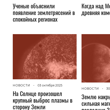
Ученые объяснили
Когда над М
появление землетрясений в
древняя ком
спокойных регионах
НОВОСТИ
•
03 октября 2025
НОВОСТИ
•
30
На Солнце произошел
Землю накр
крупный выброс плазмы в
сильная маг
сторону Земли
последние 3