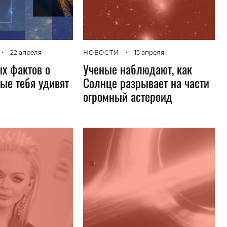
Гаджеты и а
Мнение Ред
•
22 апреля
НОВОСТИ
•
15 апреля
х фактов о
Ученые наблюдают, как
рые тебя удивят
Солнце разрывает на части
огромный астероид