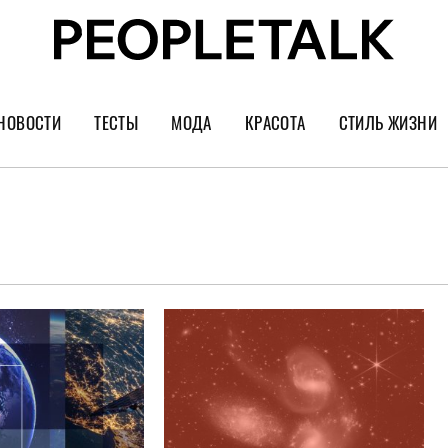
НОВОСТИ
ТЕСТЫ
МОДА
КРАСОТА
СТИЛЬ ЖИЗНИ
Тренды
Уход за лицом
Культура
Шопинг
Волосы
Кино и сер
Как носить
Маникюр
Еда и ресто
Украшения и часы
Парфюм
Путешестви
Спорт
Психология
Диеты
Астрология
Пластика
Музыка
Дизайн