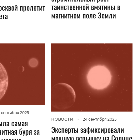
таинственной вмятины в
осквой пролетит
магнитном поле Земли
ета
 сентября 2025
НОВОСТИ
•
24 сентября 2025
ыла самая
Эксперты зафиксировали
нитная буря за
мощную вспышку на Солнце
 месяца