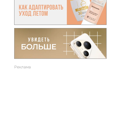
вто
акции
Реклама