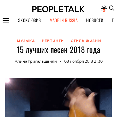
ЭКСКЛЮЗИВ
MADE IN RUSSIA
НОВОСТИ
ТЕ
ГЕРОИ PEOPLETALK
МУЗЫКА
РЕЙТИНГИ
СТИЛЬ ЖИЗНИ
СПЕЦПРОЕКТЫ
15 лучших песен 2018 года
ИНТЕРВЬЮ
Алина Григалашвили
08 ноября 2018 21:30
•
ПОКОЛЕНИЕ