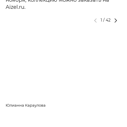
Aizel.ru.
1
/
42
Юлианна Караулова
Ля