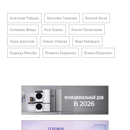
Анастасия Рябцова
Анжелика Тиманина
Виталий Козак
Екатерина Шпица
Инга Берман
Ксения Чилингарова
Лаура Джугелия
Ляйсан Утяшева
Мари Коберидзе
Надежда Миссбах
Юлианна Караулова
Ясмина Муратович