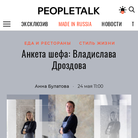
ЭКСКЛЮЗИВ
MADE IN RUSSIA
НОВОСТИ
ТЕ
ГЕРОИ PEOPLETALK
ЕДА И РЕСТОРАНЫ
СТИЛЬ ЖИЗНИ
Анкета шефа: Владислава
СПЕЦПРОЕКТЫ
Дроздова
ИНТЕРВЬЮ
ПОКОЛЕНИЕ
Анна Булатова
•
24 мая 11:00