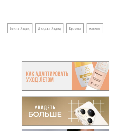
Белла Хадид
Джиджи Хадид
Красота
макияж