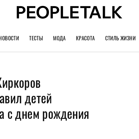
НОВОСТИ
ТЕСТЫ
МОДА
КРАСОТА
СТИЛЬ ЖИЗНИ
Тренды
Уход за лицом
Культура
Шопинг
Волосы
Кино и сер
Киркоров
Как носить
Маникюр
Еда и ресто
Украшения и часы
Парфюм
Путешестви
авил детей
Спорт
Психология
на с днем рождения
Диеты
Астрология
Пластика
Музыка
Дизайн