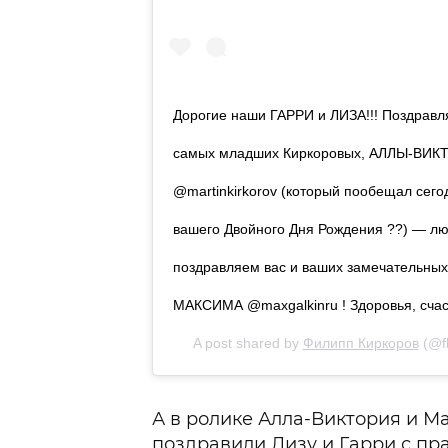
Дорогие наши ГАРРИ и ЛИЗА!!! Поздравл
самых младших Киркоровых, АЛЛЫ-ВИКТО
@martinkirkorov (который пообещал сегод
вашего Двойного Дня Рождения ??) — лю
поздравляем вас и ваших замечательных
МАКСИМА @maxgalkinru ! Здоровья, счас
A post shared by
Филипп Киркоров
(@fk
А в ролике Алла-Виктория и М
поздравили Лизу и Гарри с пр