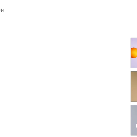
Гаджеты и а
ей
Мнение Ред