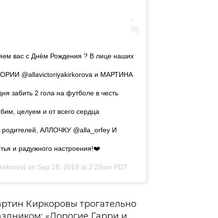
яем вас с Днём Рождения ? В лице наших
РИИ @allavictoriyakirkorova и МАРТИНА
ня забить 2 гола на футболе в честь
бим, целуем и от всего сердца
 родителей, АЛЛОЧКУ @alla_orfey И
тья и радужного настроения!❤️
irkorov) on
Sep 18, 2019 at 2:29am PDT
артин Киркоровы трогательно
аздником: «Дорогие Гарри и