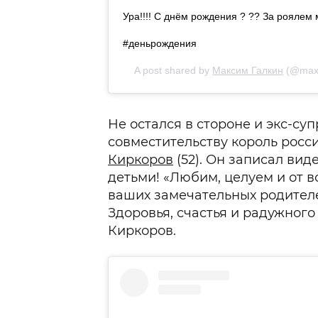
Ура!!!! С днём рождения ? ?? За роялем
#деньрождения
A post shared by
Максим Галкин
(@maxg
Не остался в стороне и экс-су
совместительству король росс
Киркоров
(52). Он записал ви
детьми! «Любим, целуем и от в
ваших замечательных родите
Здоровья, счастья и радужного
Киркоров.