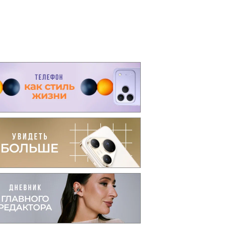
вто
акции