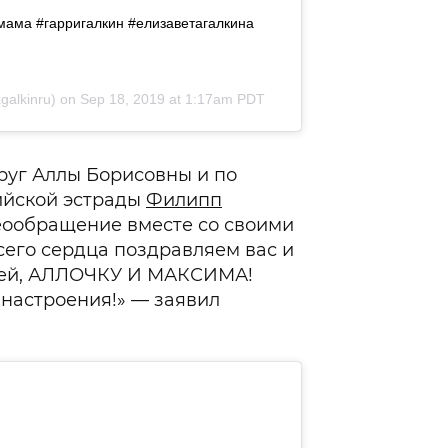
 мама #гарригалкин #елизаветагалкина
alkinru) on
Sep 18, 2019 at 1:17am PDT
пруг Аллы Борисовны и по
ийской эстрады
Филипп
деообращение вместе со своими
сего сердца поздравляем вас и
лей, АЛЛОЧКУ И МАКСИМА!
 настроения!» — заявил