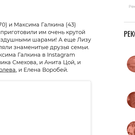
Ре
0) и Максима Галкина (43)
РЕ
 приготовили им очень крутой
воздушными шарами! А еще Лизу
ляли знаменитые друзья семьи.
ксима Галкина в Instagram
лика Смехова, и Анита Цой, и
олева
, и Елена Воробей.