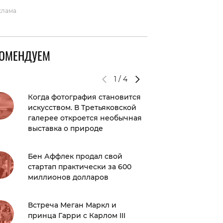
клама
КОМЕНДУЕМ
1
/
4
Когда фотография становится
«Винный
искусством. В Третьяковской
Coachell
галерее откроется необычная
выставка о природе
Очень с
смешно)
Бен Аффлек продал свой
звезды 
стартап практически за 600
миллионов долларов
Хотим в
Jil Sand
Встреча Меган Маркл и
принца Гарри с Карлом III