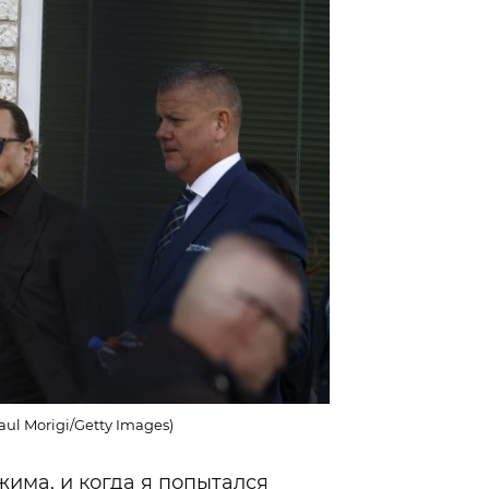
ul Morigi/Getty Images)
има, и когда я попытался