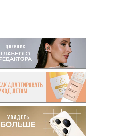
вто
акции