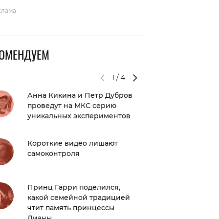
клама
КОМЕНДУЕМ
1
/
4
Анна Кикина и Петр Дубров
Береме
проведут на МКС серию
под уг
уникальных экспериментов
преслед
Короткие видео лишают
Береме
самоконтроля
на крас
элегант
компан
Принц Гарри поделился,
какой семейной традицией
Кришти
чтит память принцессы
подели
Дианы