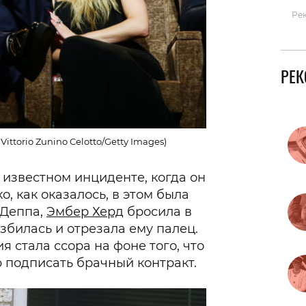
Ре
РЕ
ttorio Zunino Celotto/Getty Images)
б известном инциденте, когда он
о, как оказалось, в этом была
 Деппа,
Эмбер Херд
бросила в
азбилась и отрезала ему палец.
я стала ссора на фоне того, что
 подписать брачный контракт.