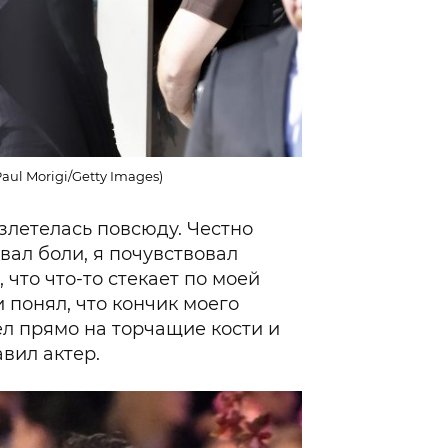
aul Morigi/Getty Images)
азлетелась повсюду. Честно
овал боли, я почувствовал
, что что-то стекает по моей
и понял, что кончик моего
ел прямо на торчащие кости и
авил актер.