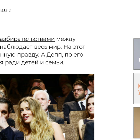
Гаджеты и а
жизни
Мнение Ред
азбирательствами
между
аблюдает весь мир. На этот
нную правду. А Депп, по его
мя ради детей и семьи.