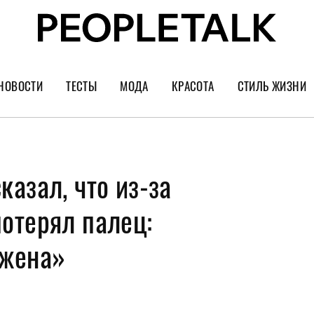
НОВОСТИ
ТЕСТЫ
МОДА
КРАСОТА
СТИЛЬ ЖИЗНИ
Тренды
Уход за лицом
Культура
Шопинг
Волосы
Кино и сер
азал, что из-за
Как носить
Маникюр
Еда и ресто
Украшения и часы
Парфюм
Путешестви
отерял палец:
Спорт
Психология
ажена»
Диеты
Астрология
Пластика
Музыка
Дизайн