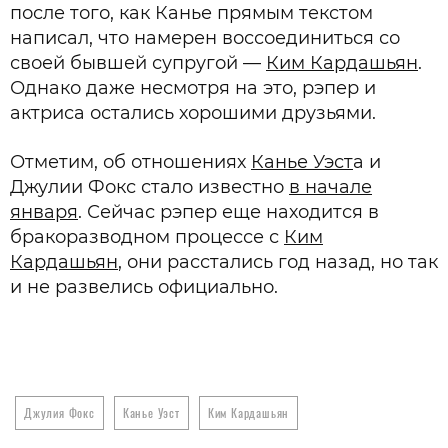
после того, как Канье прямым текстом
написал, что намерен воссоединиться со
своей бывшей супругой —
Ким Кардашьян
.
Однако даже несмотря на это, рэпер и
актриса остались хорошими друзьями.
Отметим, об отношениях
Канье Уэст
а и
Джулии Фокс стало известно
в начале
января
. Сейчас рэпер еще находится в
бракоразводном процессе с
Ким
Кардашьян
, они расстались год назад, но так
и не развелись официально.
Джулия Фокс
Канье Уэст
Ким Кардашьян