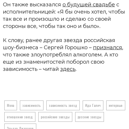
Он также высказался
о будущей свадьбе
с
исполнительницей: «Я бы очень хотел, чтобы
так все и произошло и сделаю со своей
стороны все, чтобы так оно и было».
К слову, ранее другая звезда российская
шоу-бизнеса – Сергей Горошко –
признался
,
что также злоупотреблял алкоголем. А кто
еще из знаменитостей поборол свою
зависимость – читай
здесь
.
Mona
зависимость
зависимость звезд
Ида Галич
интервью
отношения звезд
российские звезды
русские звезды
Эльдар Джарахов