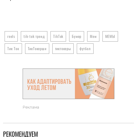
reels
tik-tok тренд
TikTok
Бумер
Мем
МЕМЫ
Тик Ток
ТикТокерши
тиктокеры
футбол
Реклама
РЕКОМЕНДУЕМ