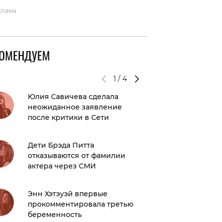
клама
КОМЕНДУЕМ
1
/
4
Юлия Савичева сделала
С кем о
неожиданное заявление
время о
после критики в Сети
зоогост
переде
Дети Брэда Питта
отказываются от фамилии
В каких
актера через СМИ
призва
Энн Хэтэуэй впервые
Спорт п
прокомментировала третью
стрессо
беременность
российс