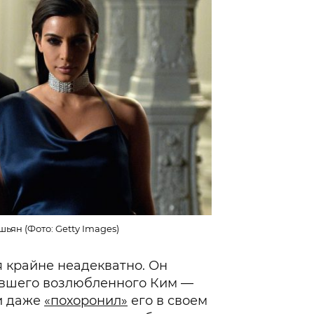
ьян (Фото: Getty Images)
я крайне неадекватно. Он
вшего возлюбленного Ким —
и даже
«похоронил»
его в своем