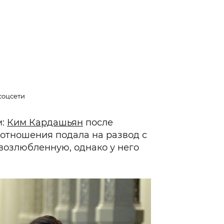
соцсети
м:
Ким Кардашьян
после
 отношения подала на развод с
 возлюбленную, однако у него