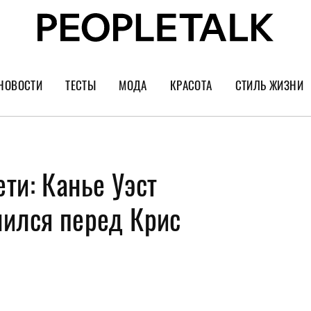
НОВОСТИ
ТЕСТЫ
МОДА
КРАСОТА
СТИЛЬ ЖИЗНИ
Тренды
Уход за лицом
Культура
Шопинг
Волосы
Кино и сер
ти: Канье Уэст
Как носить
Маникюр
Еда и ресто
Украшения и часы
Парфюм
Путешестви
нился перед Крис
Спорт
Психология
Диеты
Астрология
Пластика
Музыка
Дизайн