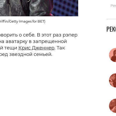
Ре
iffin/Getty Images for BET)
РЕ
ворить о себе. В этот раз рэпер
 на аватарку в запрещенной
ей тещи
Крис Дженнер
. Так
ред звездной семьей.