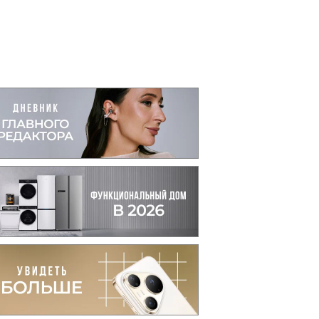
вто
акции