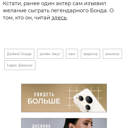
Кстати, ранее один актер сам изъявил
желание сыграть легендарного Бонда. О
том, кто он, читай
здесь
.
Джейкоб Элорди
джеймс бонд\
кино
продюсер
режиссер
Харрис Дикинсон