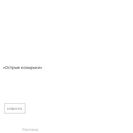
«Острые козырьки»
«
нейросеть
Реклама