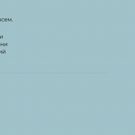
всем.
 и
они
ий