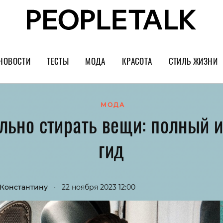
НОВОСТИ
ТЕСТЫ
МОДА
КРАСОТА
СТИЛЬ ЖИЗНИ
Тренды
Уход за лицом
Культура
Шопинг
Волосы
Кино и сер
МОДА
льно стирать вещи: полный 
Как носить
Маникюр
Еда и ресто
гид
Украшения и часы
Парфюм
Путешестви
Спорт
Психология
Диеты
Астрология
 Константину
•
22 ноября 2023 12:00
Пластика
Музыка
Дизайн