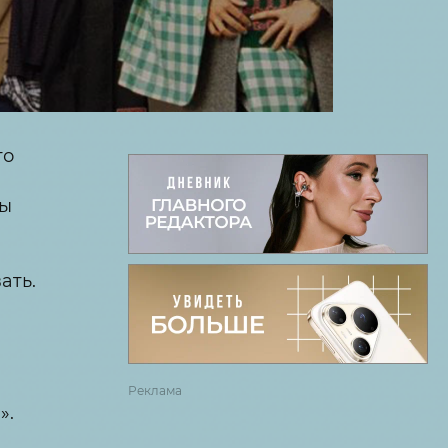
го
ты
ать.
Реклама
».