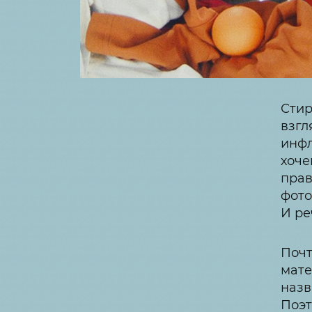
Стир
взгл
инфл
хоче
прав
фото
И ре
Почт
мате
назв
Поэт