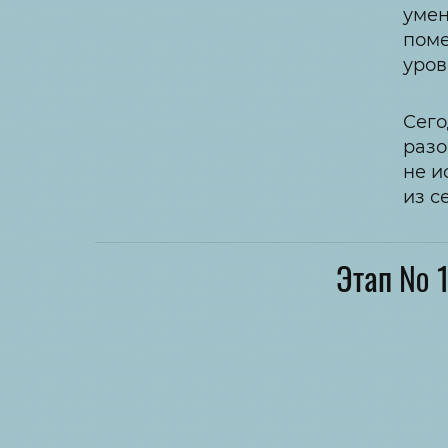
умен
поме
уров
Сего
разо
не и
из с
Этап № 1