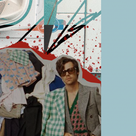
вто
акции