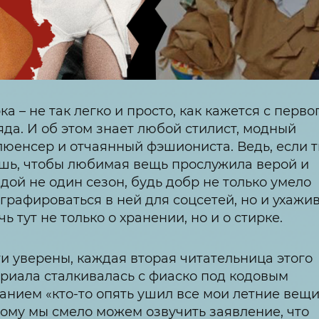
ка – не так легко и просто, как кажется с перво
яда. И об этом знает любой стилист, модный
юенсер и отчаянный фэшиониста. Ведь, если 
шь, чтобы любимая вещь прослужила верой и
дой не один сезон, будь добр не только умело
графироваться в ней для соцсетей, но и ухажив
чь тут не только о хранении, но и о стирке.
и уверены, каждая вторая читательница этого
риала сталкивалась с фиаско под кодовым
анием «кто-то опять ушил все мои летние вещи
ому мы смело можем озвучить заявление, что