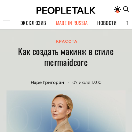
ЭКСКЛЮЗИВ
MADE IN RUSSIA
НОВОСТИ
ТЕ
ГЕРОИ PEOPLETALK
КРАСОТА
Как создать макияж в стиле
СПЕЦПРОЕКТЫ
mermaidcore
ИНТЕРВЬЮ
ПОКОЛЕНИЕ
Наре Григорян
•
07 июля 12:00