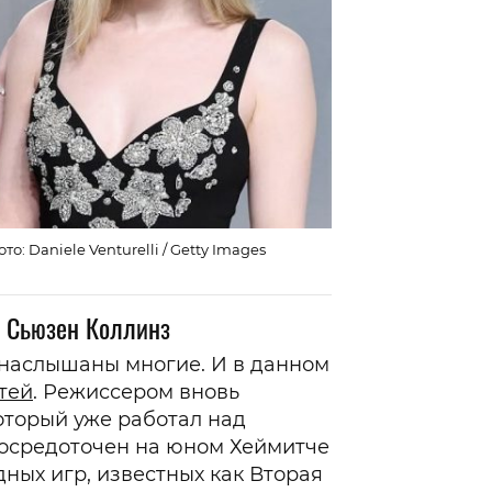
: Daniele Venturelli / Getty Images
Сьюзен Коллинз
 наслышаны многие. И в данном
тей
. Режиссером вновь
оторый уже работал над
осредоточен на юном Хеймитче
дных игр, известных как Вторая