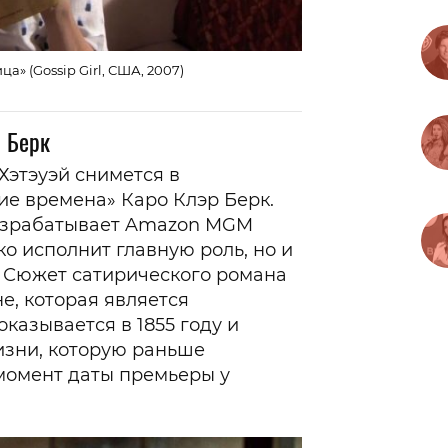
а» (Gossip Girl, США, 2007)
 Берк
 Хэтэуэй снимется в
е времена» Каро Клэр Берк.
разрабатывает Amazon MGM
ько исполнит главную роль, но и
 Сюжет сатирического романа
е, которая является
казывается в 1855 году и
изни, которую раньше
момент даты премьеры у