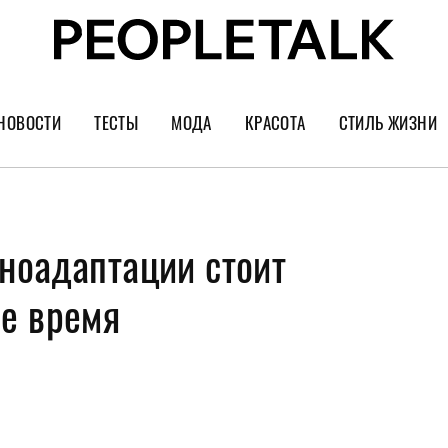
НОВОСТИ
ТЕСТЫ
МОДА
КРАСОТА
СТИЛЬ ЖИЗНИ
Тренды
Уход за лицом
Культура
Шопинг
Волосы
Кино и сер
ноадаптации стоит
Как носить
Маникюр
Еда и ресто
Украшения и часы
Парфюм
Путешестви
е время
Спорт
Психология
Диеты
Астрология
Пластика
Музыка
Дизайн