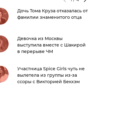
Дочь Тома Круза отказалась от
В Сети 
фамилии знаменитого отца
теория
Ким Ка
Хэмилт
Девочка из Москвы
выступила вместе с Шакирой
Machine
в перерыве ЧМ
редким 
Меган 
Участница Spice Girls чуть не
вылетела из группы из-за
Съемки 
ссоры с Викторией Бекхэм
«Рыцар
были п
наводн