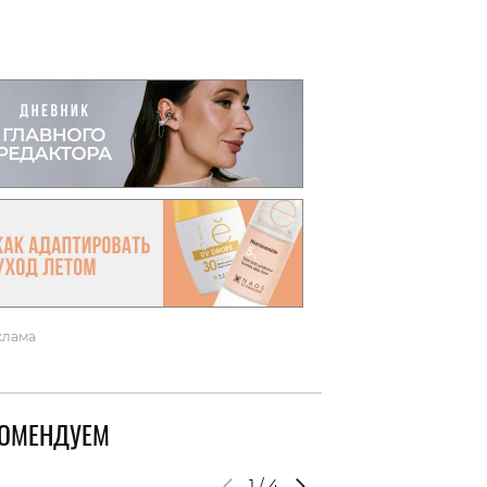
вто
акции
клама
КОМЕНДУЕМ
1
/
4