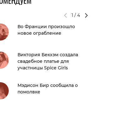
КОМЕНДУЕМ
1
/
4
Во Франции произошло
Археол
новое ограбление
«Илиад
древне
Виктория Бекхэм создала
Лоск и 
свадебное платье для
шампун
участницы Spice Girls
волос
Мэдисон Бир сообщила о
Какой 
помолвке
«Эйфор
обсужд