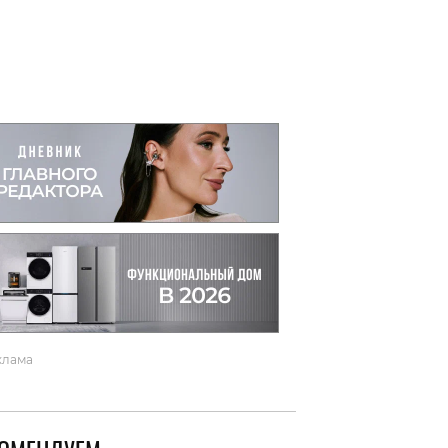
вто
акции
клама