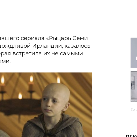
Гаджеты и а
Мнение Ред
евшего сериала «Рыцарь Семи
дождливой Ирландии, казалось
орая встретила их не самыми
ями.
Ре