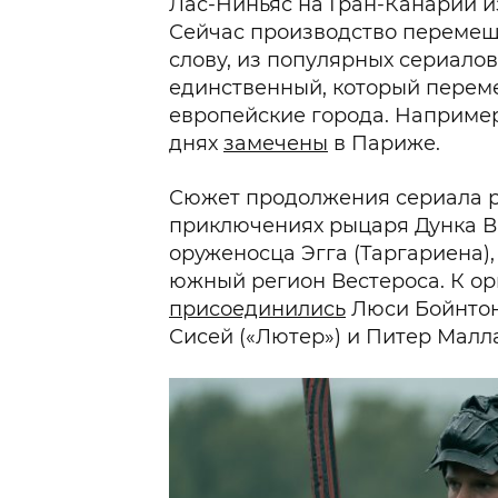
Лас-Ниньяс на Гран-Канарии и
Сейчас производство перемещ
слову, из популярных сериало
единственный, который переме
европейские города. Например
днях
замечены
в Париже.
Сюжет продолжения сериала р
приключениях рыцаря Дунка Вы
оруженосца Эгга (Таргариена),
южный регион Вестероса. К ор
присоединились
Люси Бойнтон 
Сисей («Лютер») и Питер Малла