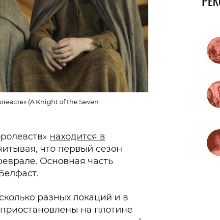
РЕ
евств» (A Knight of the Seven
оролевств»
находится в
читывая, что первый сезон
феврале. Основная часть
Белфаст.
колько разных локаций и в
 приостановлены на плотине