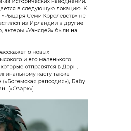
з-за исторических наводнений.
ается в следующую локацию. К
в «Рыцаря Семи Королевств» не
стился из Ирландии в другие
, актеры «Уэнсдей» были на
асскажет о новых
сокого и его маленького
 которые отправятся в Дорн,
игинальному касту также
(«Богемская рапсодия»), Бабу
н («Озарк»).