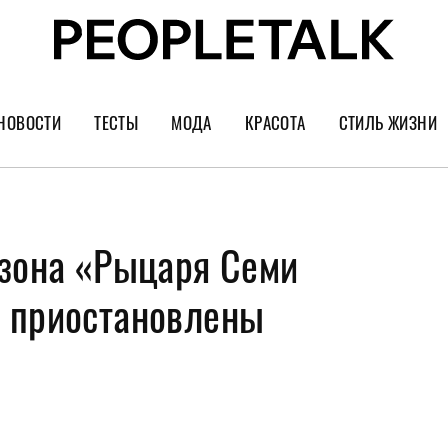
НОВОСТИ
ТЕСТЫ
МОДА
КРАСОТА
СТИЛЬ ЖИЗНИ
Тренды
Уход за лицом
Культура
Шопинг
Волосы
Кино и сер
езона «Рыцаря Семи
Как носить
Маникюр
Еда и ресто
Украшения и часы
Парфюм
Путешестви
 приостановлены
Спорт
Психология
Диеты
Астрология
Пластика
Музыка
Дизайн