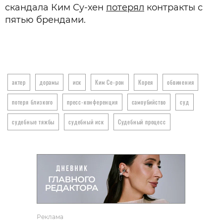
скандала Ким Су-хен
потерял
контракты с
пятью брендами.
актер
дорамы
иск
Ким Се-рон
Корея
обвинения
потеря близкого
пресс-конференция
самоубийство
суд
судебные тяжбы
судебный иск
Судебный процесс
Реклама