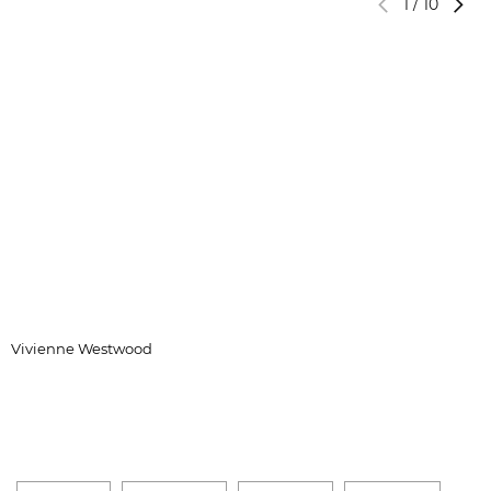
1
/
10
Vivienne Westwood
M