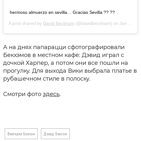
hermoso almuerzo en sevilla… Gracias Sevilla ?? ??
A post shared by
David Beckham
(@davidbeckham) on
Jun 16, 2019 at 7:36am PDT
А на днях папарацци сфотографировали
Бекхэмов в местном кафе: Дэвид играл с
дочкой Харпер, а потом они все пошли на
прогулку. Для выхода Вики выбрала платье в
рубашечном стиле в полоску.
Смотри фото
здесь
.
Виктория Бекхэм
Дэвид Бекхэм