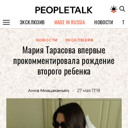
ЭКСКЛЮЗИВ
MADE IN RUSSIA
НОВОСТИ
ТЕ
ГЕРОИ PEOPLETALK
НОВОСТИ
ЭКСКЛЮЗИВ
Мария Тарасова впервые
СПЕЦПРОЕКТЫ
прокомментировала рождение
ИНТЕРВЬЮ
второго ребенка
ПОКОЛЕНИЕ
Анна Мнацаканьян
•
27 мая 17:19