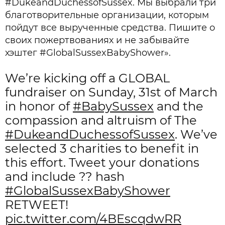
#DukeandDuchessofSussex. Мы выбрали три
благотворительные организации, которым
пойдут все вырученные средства. Пишите о
своих пожертвованиях и не забывайте
хэштег #GlobalSussexBabyShower».
We’re kicking off a GLOBAL
fundraiser on Sunday, 31st of March
in honor of
#BabySussex
and the
compassion and altruism of The
#DukeandDuchessofSussex
. We’ve
selected 3 charities to benefit in
this effort. Tweet your donations
and include ?? hash
#GlobalSussexBabyShower
RETWEET!
pic.twitter.com/4BEscqdwRR