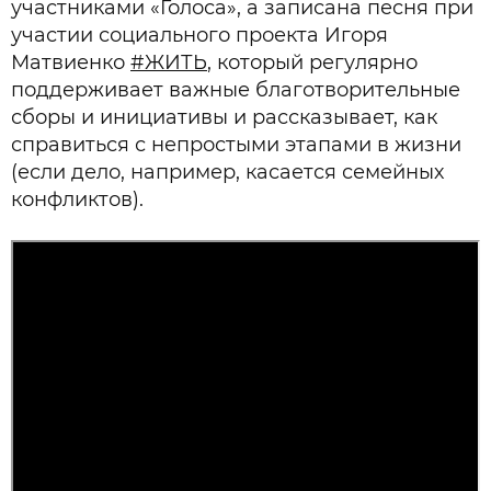
участниками «Голоса», а записана песня при
участии социального проекта Игоря
Матвиенко
#ЖИТЬ
, который регулярно
поддерживает важные благотворительные
сборы и инициативы и рассказывает, как
справиться с непростыми этапами в жизни
(если дело, например, касается семейных
конфликтов).