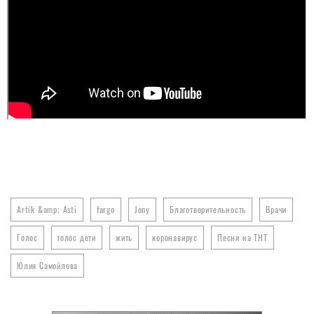
Artik &amp; Asti
fargo
Jony
Благотворительность
Врачи
Голос
голос дети
жить
коронавирус
Песни на ТНТ
Юлия Самойлова