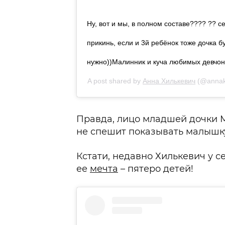
Ну, вот и мы, в полном составе?‍?‍?‍? ?? 
прикинь, если и 3й ребёнок тоже дочка бу
нужно))Малинник и куча любимых девчоно
A post shared by
Анна Хилькевич
(@annakh
Правда, лицо младшей дочки М
не спешит показывать малышк
Кстати, недавно Хилькевич у се
ее
мечта
– пятеро детей!