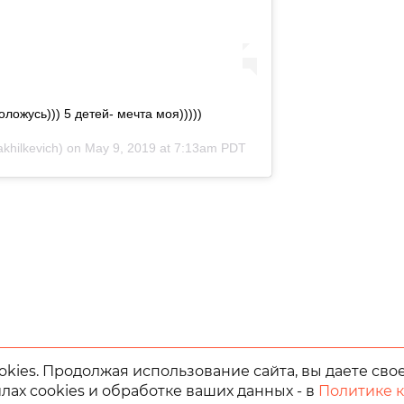
ожусь))) 5 детей- мечта моя)))))
hilkevich) on
May 9, 2019 at 7:13am PDT
kies. Продолжая использование сайта, вы даете сво
лах cookies и обработке ваших данных - в
Политике 