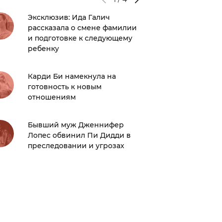
Эксклюзив: Ида Галич
Что-то 
рассказала о смене фамилии
Бритни
и подготовке к следующему
высказа
ребенку
певицы,
замеша
Карди Би намекнула на
готовность к новым
Самое 
отношениям
Филипп
истории
детях!
Бывший муж Дженнифер
Лопес обвинил Пи Дидди в
преследовании и угрозах
Как оде
вариант