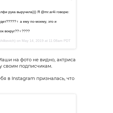
селфи рука выручила))) Я @mr.ar4i говорю:
дет?????‍♀️ а ему по-моему, это и
к вокруг??‍♀️????
ilkevich) on
May 14, 2019 at 11:08am PDT
аши на фото не видно, актриса
у своим подписчикам.
бя в Instagram призналась, что