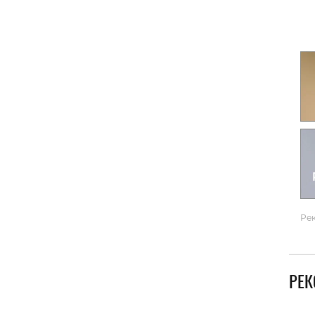
Гаджеты и а
Мнение Ред
Ре
РЕ