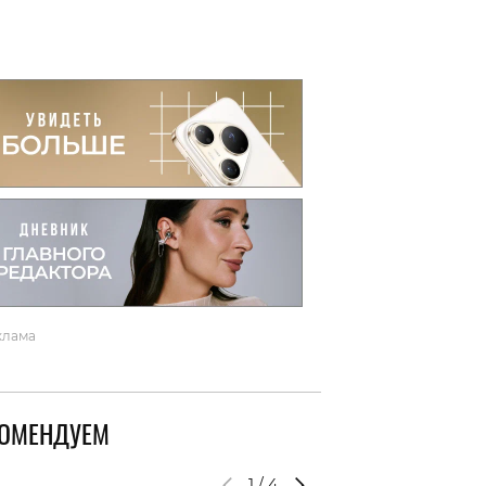
вто
акции
клама
КОМЕНДУЕМ
1
/
4