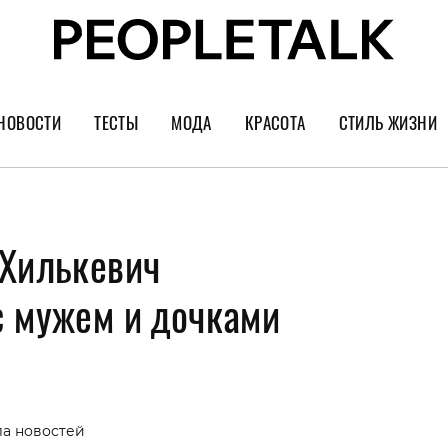
НОВОСТИ
ТЕСТЫ
МОДА
КРАСОТА
СТИЛЬ ЖИЗНИ
Тренды
Уход за лицом
Культура
Шопинг
Волосы
Кино и сер
 Хилькевич
Как носить
Маникюр
Еда и ресто
Украшения и часы
Парфюм
Путешестви
с мужем и дочками
Спорт
Психология
Диеты
Астрология
Пластика
Музыка
ла новостей
Дизайн