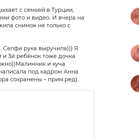
дыхает с семьей в Турции,
ми фото и видео. И вчера на
жила снимок не только с
е. Селфи рука выручила))) Я
и и 3й ребёнок тоже дочка
нужно))Малинник и куча
написала под кадром Анна
ра сохранены – прим.ред).