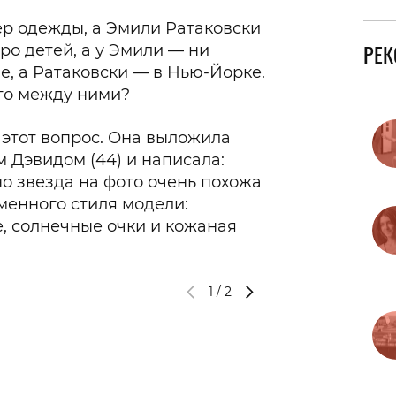
ер одежды, а Эмили Ратаковски
РЕ
еро детей, а у Эмили — ни
е, а Ратаковски — в Нью-Йорке.
го между ними?
 этот вопрос. Она выложила
м Дэвидом (44) и написала:
о звезда на фото очень похожа
рменного стиля модели:
, солнечные очки и кожаная
1
/
2