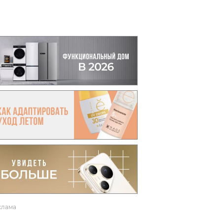
вто
акции
клама