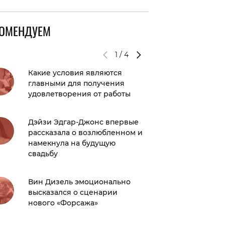
КОМЕНДУЕМ
1
/
4
Какие условия являются
А Ким в
главными для получения
призна
удовлетворения от работы
Мы наш
Дэйзи Эдгар-Джонс впервые
которой
рассказала о возлюбленном и
захочеш
намекнула на будущую
тренир
свадьбу
Семейн
Вин Дизель эмоционально
Ратаковс
высказался о сценарии
купаль
нового «Форсажа»