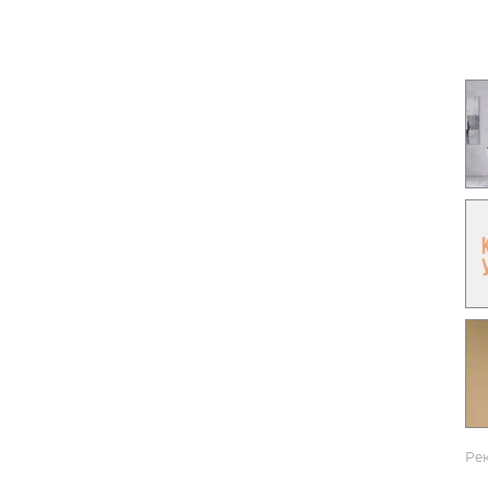
Гаджеты и а
Мнение Ред
Ре