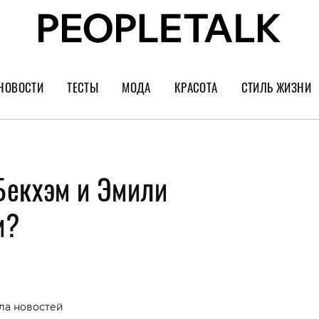
НОВОСТИ
ТЕСТЫ
МОДА
КРАСОТА
СТИЛЬ ЖИЗНИ
Тренды
Уход за лицом
Культура
Шопинг
Волосы
Кино и сер
Бекхэм и Эмили
Как носить
Маникюр
Еда и ресто
Украшения и часы
Парфюм
Путешестви
и?
Спорт
Психология
Диеты
Астрология
Пластика
Музыка
ла новостей
Дизайн