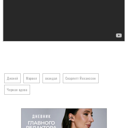
Дисней
Марвел
скандал
Скарлетт Йоханссон
Черная вдова