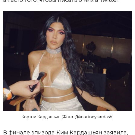
вместо того, чтобы писать о них в Twitter.
Кортни Кардашьян (Фото: @kourtneykardash)
В финале эпизода Ким Кардашьян заявила,