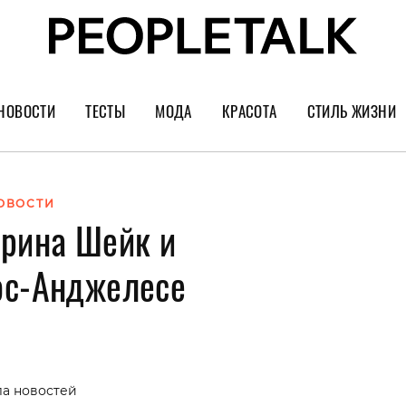
НОВОСТИ
ТЕСТЫ
МОДА
КРАСОТА
СТИЛЬ ЖИЗНИ
Тренды
Уход за лицом
Культура
Шопинг
Волосы
Кино и сер
ОВОСТИ
Ирина Шейк и
Как носить
Маникюр
Еда и ресто
Украшения и часы
Парфюм
Путешестви
ос-Анджелесе
Спорт
Психология
Диеты
Астрология
Пластика
Музыка
ла новостей
Дизайн