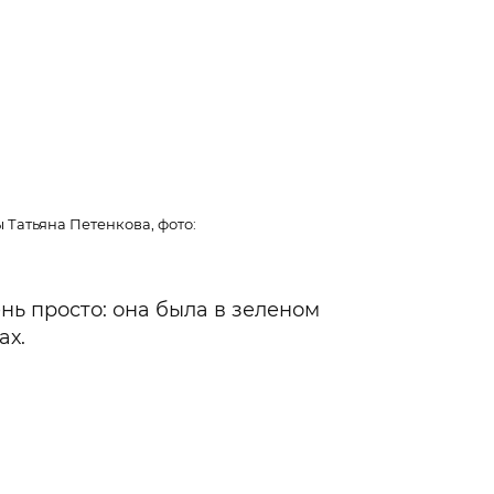
 Татьяна Петенкова, фото:
Ирина Шейк, Брэдли К
ень просто: она была в зеленом
ах.