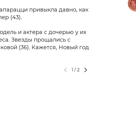
папарацци привыкла давно, как
ер (43).
дель и актера с дочерью у их
са. Звезды прощались с
овой (36). Кажется, Новый год
1
/
2