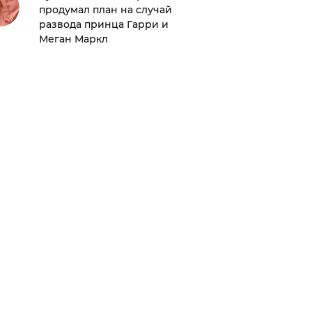
продумал план на случай
развода принца Гарри и
Приход
Меган Маркл
Гомес з