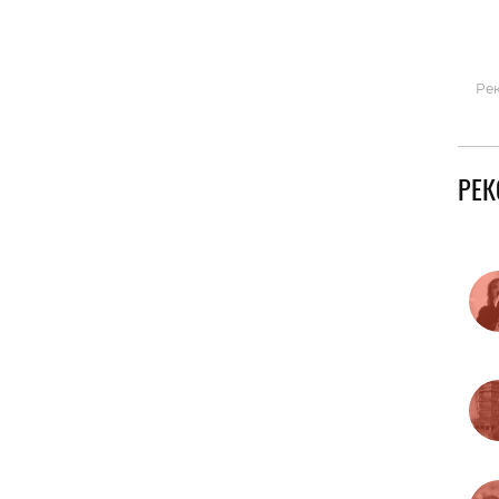
Гаджеты и а
Мнение Ред
Ре
РЕ