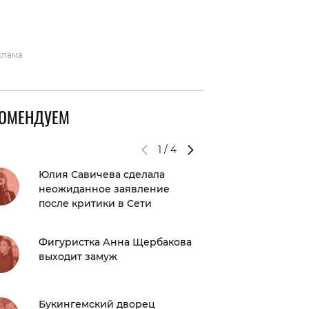
вто
акции
клама
КОМЕНДУЕМ
1
/
4
Юлия Савичева сделала
А ты з
неожиданное заявление
с тобой,
после критики в Сети
гепарда
пристав
о плаги
Фигуристка Анна Щербакова
выходит замуж
Нужно п
популя
«Танцы»
Букингемский дворец