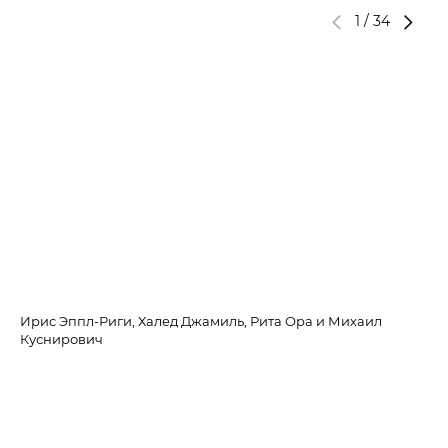
1
/
34
Ирис Эппл-Риги, Халед Джамиль, Рита Ора и Михаил
Са
Куснирович