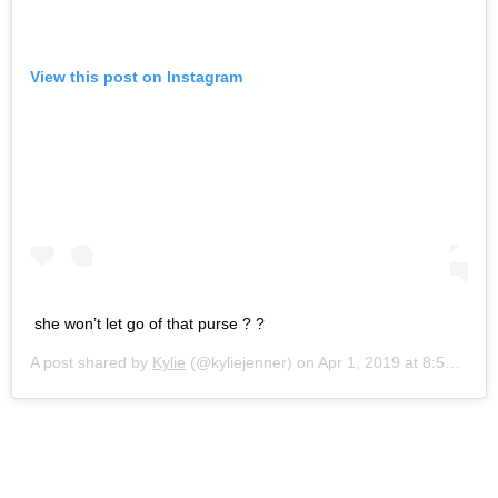
View this post on Instagram
she won’t let go of that purse ? ?
A post shared by
Kylie
(@kyliejenner) on
Apr 1, 2019 at 8:54am PDT